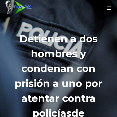
Detienen a dos
hombres y
condenan con
prisión a uno por
atentar contra
policíasde